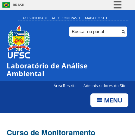
BRASIL
Simplifique!
ACESSIBILIDADE
ALTO CONTRASTE
MAPA DO SITE
Comunica BR
Participe
Acesso à informação
Legislação
Laboratório de Análise
Canais
Ambiental
Área Restrita
Administradores do Site
MENU
Curso de Monitoramento